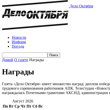
Дело Октября
Новости
Информ
Погода
Домой
О газете
Награды
Награды
Газета «Дело Октября» имеет множество наград: диплом побед
трудового соревнования работников АПК. Телестудия «Новости
награждалась Почетными грамотами АКСНД, администрации кра
Август 2026
Пн
Вт
Ср
Чт
Пт
Сб
Вс