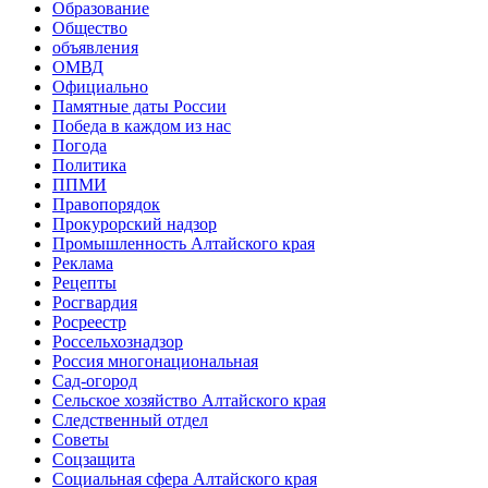
Образование
Общество
объявления
ОМВД
Официально
Памятные даты России
Победа в каждом из нас
Погода
Политика
ППМИ
Правопорядок
Прокурорский надзор
Промышленность Алтайского края
Реклама
Рецепты
Росгвардия
Росреестр
Россельхознадзор
Россия многонациональная
Сад-огород
Сельское хозяйство Алтайского края
Следственный отдел
Советы
Соцзащита
Социальная сфера Алтайского края