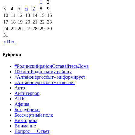
1
2
3
4
5
6
7
8
9
10
11
12
13
14
15
16
17
18
19
20
21
22
23
24
25
26
27
28
29
30
31
« Июл
Рубрики
#РодинскийрайонОставайтесьДома
100 лет Родинскому району
«Алтайэнергосбыт» информирует
«Алтайэнергосбыт» отвечает
Авто
Антитеррор
АПК
Афиша
Без рубрики
Бессмертный полк
Викторина
Внимание
Вопрос — Ответ