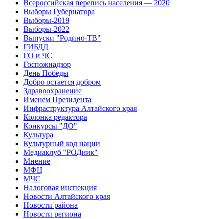
Всероссийская перепись населения — 2020
Выборы Губернатора
Выборы-2019
Выборы-2022
Выпуски "Родино-ТВ"
ГИБДД
ГО и ЧС
Госпожнадзор
День Победы
Добро остается добром
Здравоохранение
Именем Президента
Инфраструктура Алтайского края
Колонка редактора
Конкурсы "ДО"
Культура
Культурный код нации
Медиаклуб "РОДник"
Мнение
МФЦ
МЧС
Налоговая инспекция
Новости Алтайского края
Новости района
Новости региона