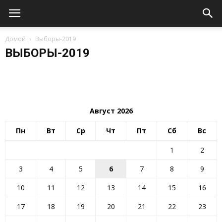
Федеральным законом от 11.07.2001
№ 95-ФЗ «О политических партиях»
Домой
принимать участие в выборах...
Выборы-2019
ВЫБОРЫ-2019
15.06.2019
Август 2026
Пн
Вт
Ср
Чт
Пт
Сб
Вс
1
2
3
4
5
6
7
8
9
10
11
12
13
14
15
16
17
18
19
20
21
22
23