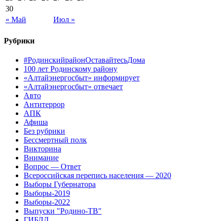
30
« Май
Июл »
Рубрики
#РодинскийрайонОставайтесьДома
100 лет Родинскому району
«Алтайэнергосбыт» информирует
«Алтайэнергосбыт» отвечает
Авто
Антитеррор
АПК
Афиша
Без рубрики
Бессмертный полк
Викторина
Внимание
Вопрос — Ответ
Всероссийская перепись населения — 2020
Выборы Губернатора
Выборы-2019
Выборы-2022
Выпуски "Родино-ТВ"
ГИБДД