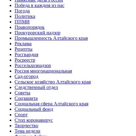
Победа в каждом из нас
Погода
Политика
ППМИ
Правопорядок
Прокурорский надзор
Промышленность Алтайского края
Реклама
Рецепты
Росгвардия
Росреестр
Россельхознадзор
Россия многонациональная
Сад-огород
Сельское хозяйство Алтайского края
Следственный отдел
Советы
Соцзащита
Социальная сфера Алтайского края
Социальный фонд
Спорт
Стоп коронавирус
Творчество
Тема недели