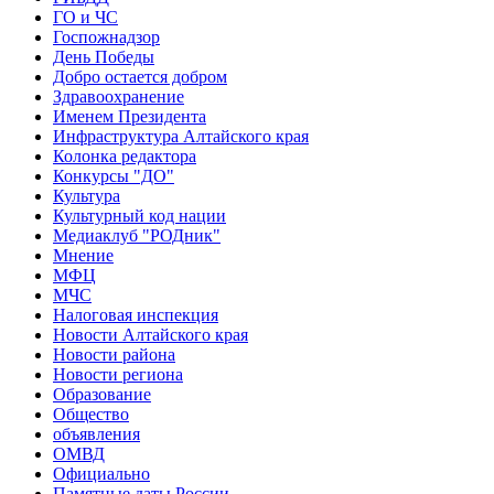
ГО и ЧС
Госпожнадзор
День Победы
Добро остается добром
Здравоохранение
Именем Президента
Инфраструктура Алтайского края
Колонка редактора
Конкурсы "ДО"
Культура
Культурный код нации
Медиаклуб "РОДник"
Мнение
МФЦ
МЧС
Налоговая инспекция
Новости Алтайского края
Новости района
Новости региона
Образование
Общество
объявления
ОМВД
Официально
Памятные даты России