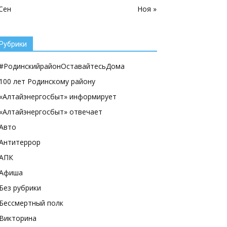
 Сен
Ноя »
Рубрики
#РодинскийрайонОставайтесьДома
100 лет Родинскому району
«Алтайэнергосбыт» информирует
«Алтайэнергосбыт» отвечает
Авто
Антитеррор
АПК
Афиша
Без рубрики
Бессмертный полк
Викторина