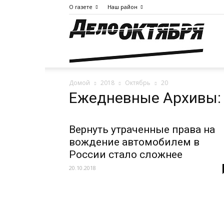
О газете
Наш район
Дело
Домой
2018
Октябрь
20
Октя
Ежедневные Архивы: 
Вернуть утраченные права на
вождение автомобилем в
России стало сложнее
20.10.2018