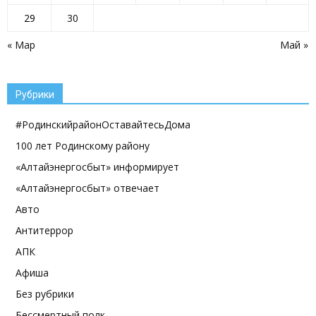
29
30
« Мар
Май »
Рубрики
#РодинскийрайонОставайтесьДома
100 лет Родинскому району
«Алтайэнергосбыт» информирует
«Алтайэнергосбыт» отвечает
Авто
Антитеррор
АПК
Афиша
Без рубрики
Бессмертный полк