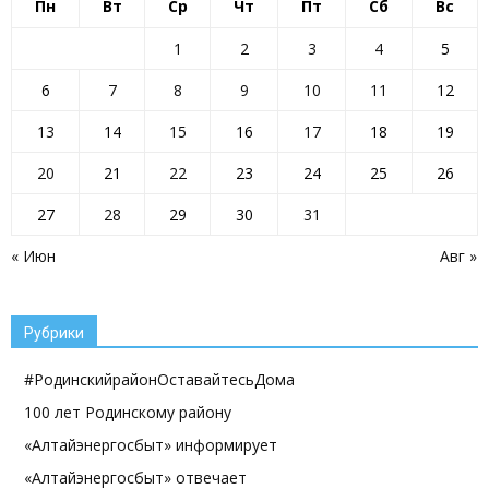
Пн
Вт
Ср
Чт
Пт
Сб
Вс
1
2
3
4
5
6
7
8
9
10
11
12
13
14
15
16
17
18
19
20
21
22
23
24
25
26
27
28
29
30
31
« Июн
Авг »
Рубрики
#РодинскийрайонОставайтесьДома
100 лет Родинскому району
«Алтайэнергосбыт» информирует
«Алтайэнергосбыт» отвечает