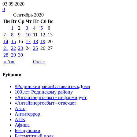
03.09.2020
0
Сентябрь 2020
Пн
Вт
Ср
Чт
Пт
Сб
Вс
1
2
3
4
5
6
7
8
9
10
11
12
13
14
15
16
17
18
19
20
21
22
23
24
25
26
27
28
29
30
« Авг
Окт »
Рубрики
#РодинскийрайонОставайтесьДома
100 лет Родинскому району
«Алтайэнергосбыт» информирует
«Алтайэнергосбыт» отвечает
Авто
Антитеррор
АПК
Афиша
Без рубрики
Бессмертный полк