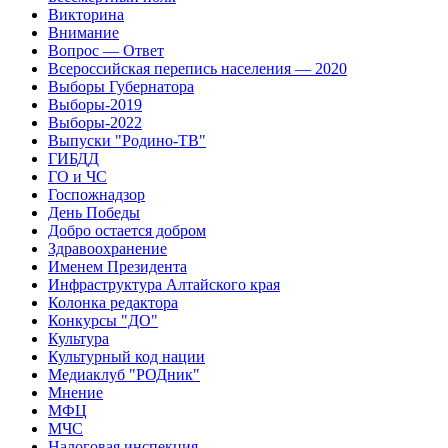
Викторина
Внимание
Вопрос — Ответ
Всероссийская перепись населения — 2020
Выборы Губернатора
Выборы-2019
Выборы-2022
Выпуски "Родино-ТВ"
ГИБДД
ГО и ЧС
Госпожнадзор
День Победы
Добро остается добром
Здравоохранение
Именем Президента
Инфраструктура Алтайского края
Колонка редактора
Конкурсы "ДО"
Культура
Культурный код нации
Медиаклуб "РОДник"
Мнение
МФЦ
МЧС
Налоговая инспекция