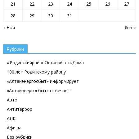
21
22
23
24
25
26
27
28
29
30
31
« Ноя
Янв »
Рубрики
#РодинскийрайонОставайтесьДома
100 лет Родинскому району
«Алтайэнергосбыт» информирует
«Алтайэнергосбыт» отвечает
Авто
Антитеррор
АПК
Афиша
Без рубрики