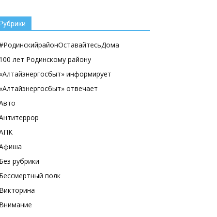
Рубрики
#РодинскийрайонОставайтесьДома
100 лет Родинскому району
«Алтайэнергосбыт» информирует
«Алтайэнергосбыт» отвечает
Авто
Антитеррор
АПК
Афиша
Без рубрики
Бессмертный полк
Викторина
Внимание