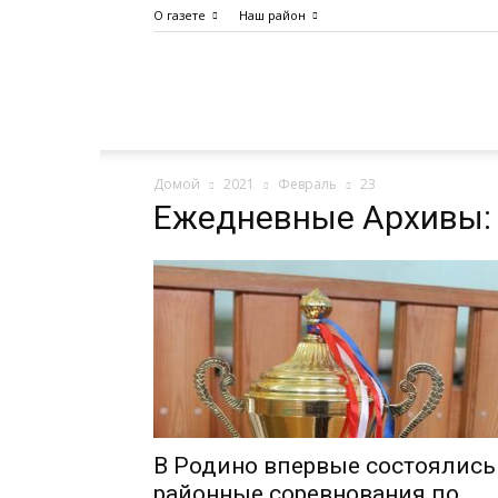
О газете
Наш район
Дело
Домой
2021
Февраль
23
Октября
Ежедневные Архивы: 
В Родино впервые состоялись
районные соревнования по