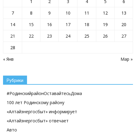
1
2
3
4
5
6
7
8
9
10
11
12
13
14
15
16
17
18
19
20
21
22
23
24
25
26
27
28
« Янв
Мар »
Рубрики
#РодинскийрайонОставайтесьДома
100 лет Родинскому району
«Алтайэнергосбыт» информирует
«Алтайэнергосбыт» отвечает
Авто