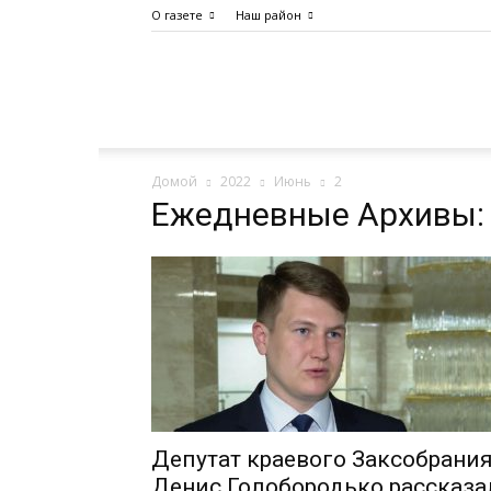
О газете
Наш район
Дело
Домой
2022
Июнь
2
Октября
Ежедневные Архивы: 
Депутат краевого Заксобрани
Денис Голобородько рассказа