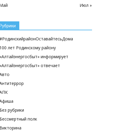
 Май
Июл »
Рубрики
#РодинскийрайонОставайтесьДома
100 лет Родинскому району
«Алтайэнергосбыт» информирует
«Алтайэнергосбыт» отвечает
Авто
Антитеррор
АПК
Афиша
Без рубрики
Бессмертный полк
Викторина