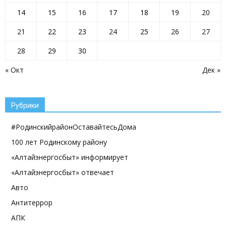
14
15
16
17
18
19
20
21
22
23
24
25
26
27
28
29
30
« Окт
Дек »
Рубрики
#РодинскийрайонОставайтесьДома
100 лет Родинскому району
«Алтайэнергосбыт» информирует
«Алтайэнергосбыт» отвечает
Авто
Антитеррор
АПК