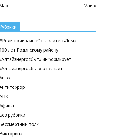
 Мар
Май »
Рубрики
#РодинскийрайонОставайтесьДома
100 лет Родинскому району
«Алтайэнергосбыт» информирует
«Алтайэнергосбыт» отвечает
Авто
Антитеррор
АПК
Афиша
Без рубрики
Бессмертный полк
Викторина