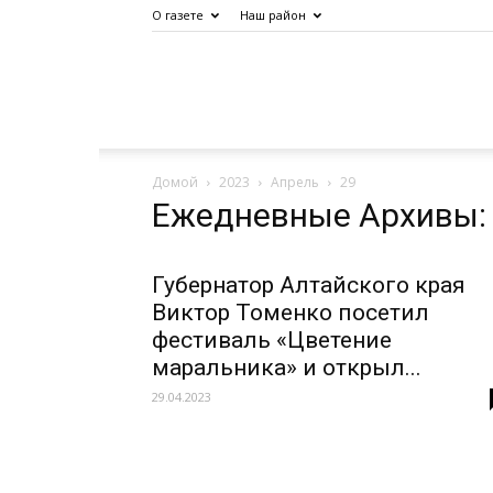
О газете
Наш район
Дело
Домой
2023
Апрель
29
Октября
Ежедневные Архивы: 
Губернатор Алтайского края
Виктор Томенко посетил
фестиваль «Цветение
маральника» и открыл...
29.04.2023