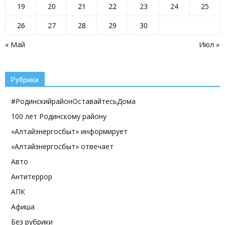
19
20
21
22
23
24
25
26
27
28
29
30
« Май
Июл »
Рубрики
#РодинскийрайонОставайтесьДома
100 лет Родинскому району
«Алтайэнергосбыт» информирует
«Алтайэнергосбыт» отвечает
Авто
Антитеррор
АПК
Афиша
Без рубрики