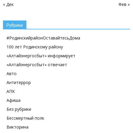
« Дек
Фев »
Рубрики
#РодинскийрайонОставайтесьДома
100 лет Родинскому району
«Алтайэнергосбыт» информирует
«Алтайэнергосбыт» отвечает
Авто
Антитеррор
АПК
Афиша
Без рубрики
Бессмертный полк
Викторина