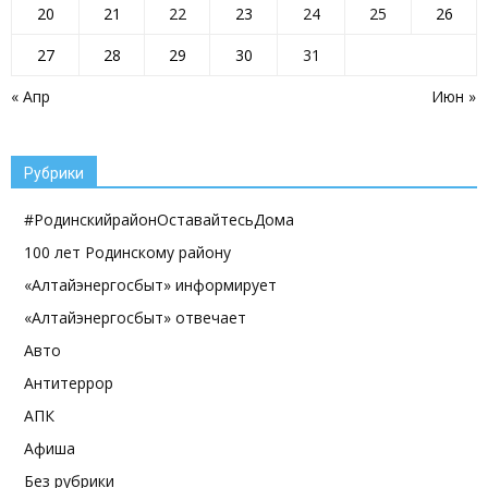
20
21
22
23
24
25
26
27
28
29
30
31
« Апр
Июн »
Рубрики
#РодинскийрайонОставайтесьДома
100 лет Родинскому району
«Алтайэнергосбыт» информирует
«Алтайэнергосбыт» отвечает
Авто
Антитеррор
АПК
Афиша
Без рубрики