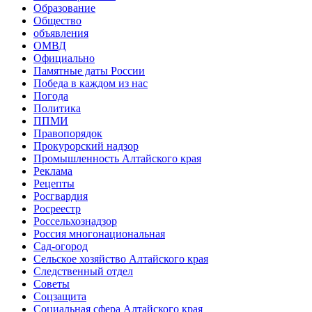
Образование
Общество
объявления
ОМВД
Официально
Памятные даты России
Победа в каждом из нас
Погода
Политика
ППМИ
Правопорядок
Прокурорский надзор
Промышленность Алтайского края
Реклама
Рецепты
Росгвардия
Росреестр
Россельхознадзор
Россия многонациональная
Сад-огород
Сельское хозяйство Алтайского края
Следственный отдел
Советы
Соцзащита
Социальная сфера Алтайского края