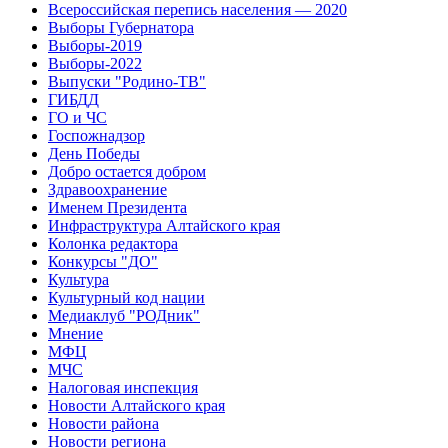
Всероссийская перепись населения — 2020
Выборы Губернатора
Выборы-2019
Выборы-2022
Выпуски "Родино-ТВ"
ГИБДД
ГО и ЧС
Госпожнадзор
День Победы
Добро остается добром
Здравоохранение
Именем Президента
Инфраструктура Алтайского края
Колонка редактора
Конкурсы "ДО"
Культура
Культурный код нации
Медиаклуб "РОДник"
Мнение
МФЦ
МЧС
Налоговая инспекция
Новости Алтайского края
Новости района
Новости региона