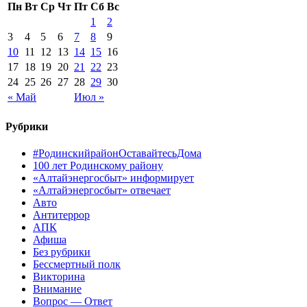
Пн
Вт
Ср
Чт
Пт
Сб
Вс
1
2
3
4
5
6
7
8
9
10
11
12
13
14
15
16
17
18
19
20
21
22
23
24
25
26
27
28
29
30
« Май
Июл »
Рубрики
#РодинскийрайонОставайтесьДома
100 лет Родинскому району
«Алтайэнергосбыт» информирует
«Алтайэнергосбыт» отвечает
Авто
Антитеррор
АПК
Афиша
Без рубрики
Бессмертный полк
Викторина
Внимание
Вопрос — Ответ