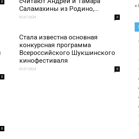
считают Андрей и Тамара
0
«
Саламахины из Родино,...
05.07.2024
0
Стала известна основная
конкурсная программа
ы
Всероссийского Шукшинского
кинофестиваля
05.07.2024
0
0
0