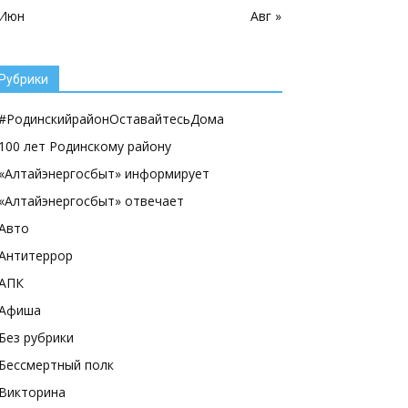
 Июн
Авг »
Рубрики
#РодинскийрайонОставайтесьДома
100 лет Родинскому району
«Алтайэнергосбыт» информирует
«Алтайэнергосбыт» отвечает
Авто
Антитеррор
АПК
Афиша
Без рубрики
Бессмертный полк
Викторина