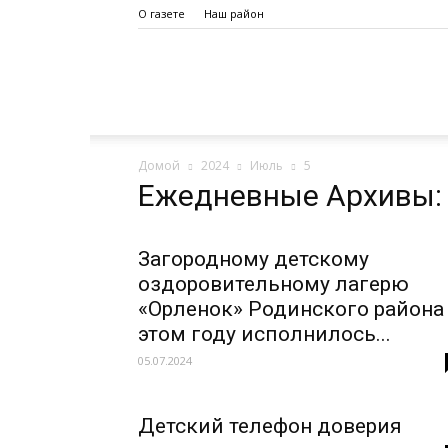
О газете
Наш район
Дело
Домой
2024
Июль
5
Октября
Ежедневные Архивы: 
Загородному детскому
оздоровительному лагерю
«Орленок» Родинского района
этом году исполнилось...
05.07.2024
Детский телефон доверия