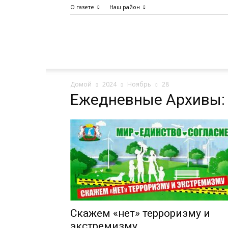
О газете
Наш район
Дело
Домой
2024
Ноябрь
28
Октября
Ежедневные Архивы: 
Скажем «нет» терроризму и
экстремизму