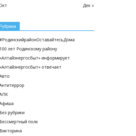
 Окт
Дек »
Рубрики
#РодинскийрайонОставайтесьДома
100 лет Родинскому району
«Алтайэнергосбыт» информирует
«Алтайэнергосбыт» отвечает
Авто
Антитеррор
АПК
Афиша
Без рубрики
Бессмертный полк
Викторина