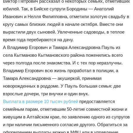
Виктор Петрович рассказал о некоторых семьях, отметивших
юбилей. Так, в Бийске супруги Бородины — Анатолий
Иванович и Нелля Филипповна, отметили золотую свадьбу в
кругу самых близких людей в начале октября. Вместе они
вырастили двух сыновей. Увлеченные садоводы, в теплое
время года перебираются на дачу.
А Владимир Егорович и Тамара Александровна Пауль из
села Кытманово Кытмановского района поженились всего
через полгода после знакомства. И с тех пор неразлучны.
Владимир Егорович всю жизнь проработал в полиции, а
Тамара Александровна — акушеркой, принимая
новорожденных в роддоме. У Пауль большая семья: две
взрослые дочери, три внучки и один внук.
Выплата в размере 10 тысяч рублей
предоставляется
семейным парам, отметившим 50-летие совместной жизни и
живущим в Алтайском крае, по заявлению одного из супругов
и при наличии письменного согласия другого. Обратиться за
оформлением выплаты можно в МФЦ или в управление