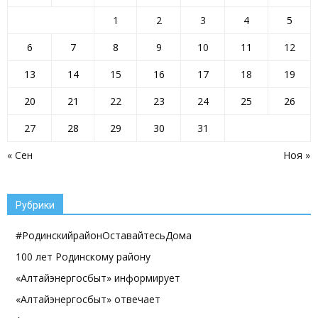
1
2
3
4
5
6
7
8
9
10
11
12
13
14
15
16
17
18
19
20
21
22
23
24
25
26
27
28
29
30
31
« Сен
Ноя »
Рубрики
#РодинскийрайонОставайтесьДома
100 лет Родинскому району
«Алтайэнергосбыт» информирует
«Алтайэнергосбыт» отвечает