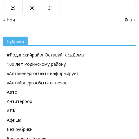
29
30
31
« Ноя
Янв »
Рубрики
#РодинскийрайонОставайтесьДома
100 лет Родинскому району
«Алтайэнергосбыт» информирует
«Алтайэнергосбыт» отвечает
Авто
Антитеррор
АПК
Афиша
Без рубрики
Бессмертный полк