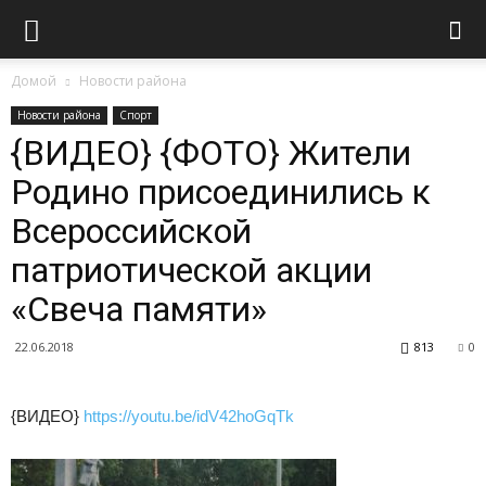
Домой
Новости района
Новости района
Спорт
{ВИДЕО} {ФОТО} Жители
Родино присоединились к
Всероссийской
патриотической акции
«Свеча памяти»
22.06.2018
813
0
{ВИДЕО}
https://youtu.be/idV42hoGqTk