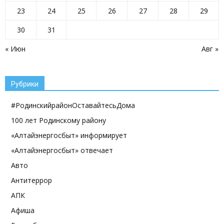
23
24
25
26
27
28
29
30
31
« Июн
Авг »
Рубрики
#РодинскийрайонОставайтесьДома
100 лет Родинскому району
«Алтайэнергосбыт» информирует
«Алтайэнергосбыт» отвечает
Авто
Антитеррор
АПК
Афиша