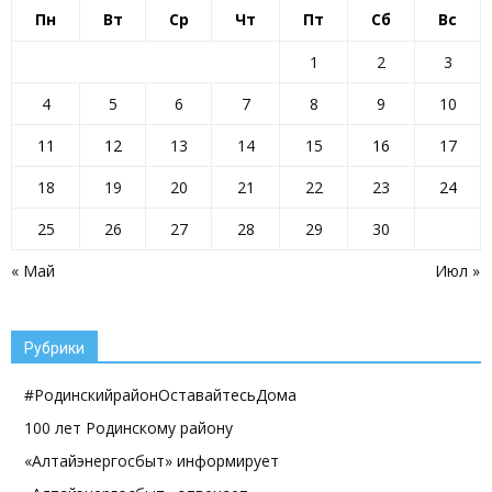
Пн
Вт
Ср
Чт
Пт
Сб
Вс
1
2
3
4
5
6
7
8
9
10
11
12
13
14
15
16
17
18
19
20
21
22
23
24
25
26
27
28
29
30
« Май
Июл »
Рубрики
#РодинскийрайонОставайтесьДома
100 лет Родинскому району
«Алтайэнергосбыт» информирует