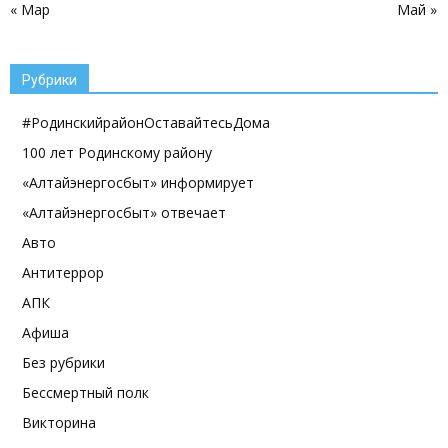
« Мар
Май »
Рубрики
#РодинскийрайонОставайтесьДома
100 лет Родинскому району
«Алтайэнергосбыт» информирует
«Алтайэнергосбыт» отвечает
Авто
Антитеррор
АПК
Афиша
Без рубрики
Бессмертный полк
Викторина