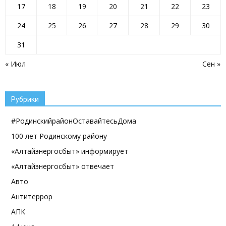
17
18
19
20
21
22
23
24
25
26
27
28
29
30
31
« Июл
Сен »
Рубрики
#РодинскийрайонОставайтесьДома
100 лет Родинскому району
«Алтайэнергосбыт» информирует
«Алтайэнергосбыт» отвечает
Авто
Антитеррор
АПК