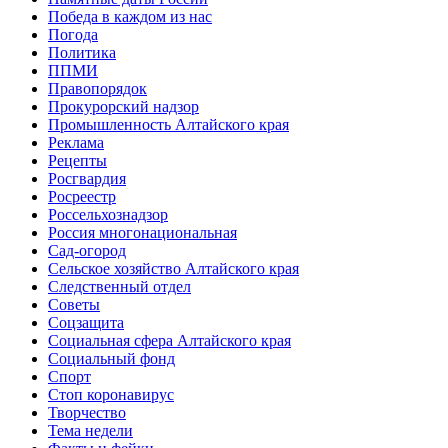
Победа в каждом из нас
Погода
Политика
ППМИ
Правопорядок
Прокурорский надзор
Промышленность Алтайского края
Реклама
Рецепты
Росгвардия
Росреестр
Россельхознадзор
Россия многонациональная
Сад-огород
Сельское хозяйство Алтайского края
Следственный отдел
Советы
Соцзащита
Социальная сфера Алтайского края
Социальный фонд
Спорт
Стоп коронавирус
Творчество
Тема недели