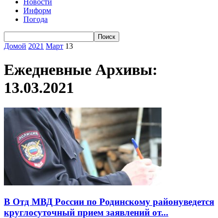
Новости
Информ
Погода
Домой
2021
Март
13
Ежедневные Архивы:
13.03.2021
В Отд МВД России по Родинскому районуведется
круглосуточный прием заявлений от...