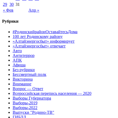
29
30
31
« Фев
Апр »
Рубрики
#РодинскийрайонОставайтесьДома
100 лет Родинскому району
«Алтайэнергосбыт» информирует
«Алтайэнергосбыт» отвечает
Авто
Антитеррор
АПК
Афиша
Без рубрики
Бессмертный полк
Викторина
Внимание
Вопрос — Ответ
Всероссийская перепись населения — 2020
Выборы Губернатора
Выборы-2019
Выборы-2022
Выпуски "Родино-ТВ"
ГИБДД