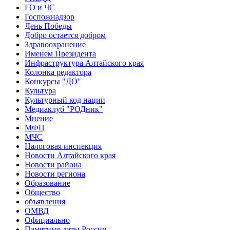
ГО и ЧС
Госпожнадзор
День Победы
Добро остается добром
Здравоохранение
Именем Президента
Инфраструктура Алтайского края
Колонка редактора
Конкурсы "ДО"
Культура
Культурный код нации
Медиаклуб "РОДник"
Мнение
МФЦ
МЧС
Налоговая инспекция
Новости Алтайского края
Новости района
Новости региона
Образование
Общество
объявления
ОМВД
Официально
Памятные даты России