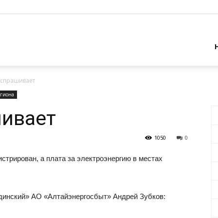
 спрашивает
егиона
шивает
1050
0
истрирован, а плата за электроэнергию в местах
динский» АО «Алтайэнергосбыт» Андрей Зубков: