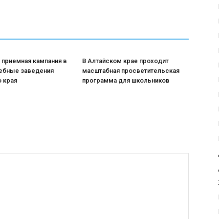
 приемная кампания в
В Алтайском крае проходит
ебные заведения
масштабная просветительская
 края
программа для школьников