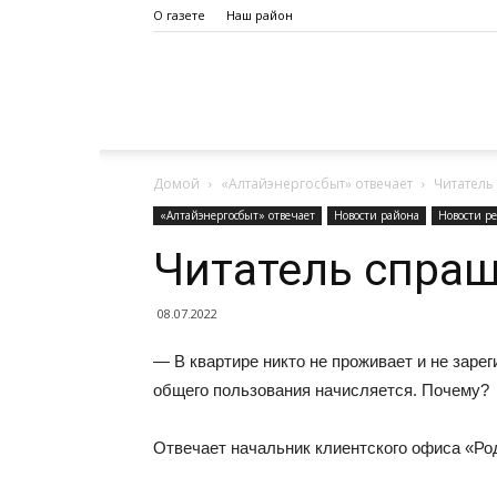
О газете
Наш район
Дело
Домой
«Алтайэнергосбыт» отвечает
Читатель
Октября
«Алтайэнергосбыт» отвечает
Новости района
Новости р
Читатель спра
08.07.2022
— В квартире никто не проживает и не зарег
общего пользования начисляется. Почему?
Отвечает начальник клиентского офиса «Ро