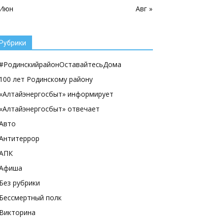
 Июн
Авг »
Рубрики
#РодинскийрайонОставайтесьДома
100 лет Родинскому району
«Алтайэнергосбыт» информирует
«Алтайэнергосбыт» отвечает
Авто
Антитеррор
АПК
Афиша
Без рубрики
Бессмертный полк
Викторина