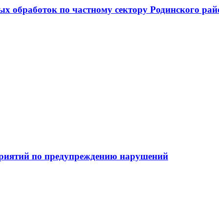
 обработок по частному сектору Родинского райо
приятий по предупреждению нарушений