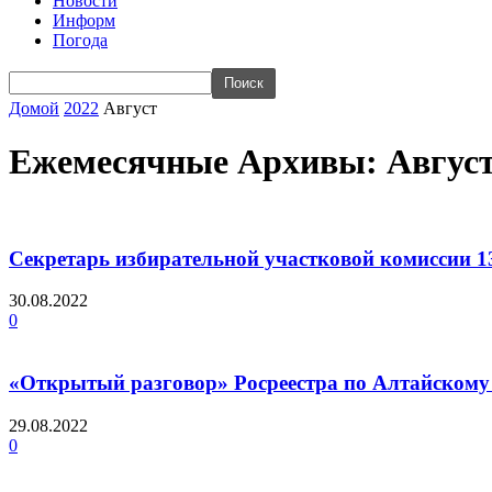
Новости
Информ
Погода
Домой
2022
Август
Ежемесячные Архивы: Август
Секретарь избирательной участковой комиссии 13
30.08.2022
0
«Открытый разговор» Росреестра по Алтайскому 
29.08.2022
0