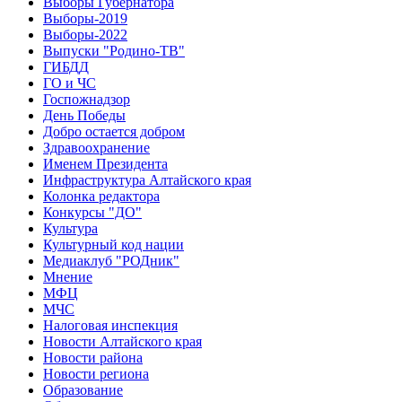
Выборы Губернатора
Выборы-2019
Выборы-2022
Выпуски "Родино-ТВ"
ГИБДД
ГО и ЧС
Госпожнадзор
День Победы
Добро остается добром
Здравоохранение
Именем Президента
Инфраструктура Алтайского края
Колонка редактора
Конкурсы "ДО"
Культура
Культурный код нации
Медиаклуб "РОДник"
Мнение
МФЦ
МЧС
Налоговая инспекция
Новости Алтайского края
Новости района
Новости региона
Образование