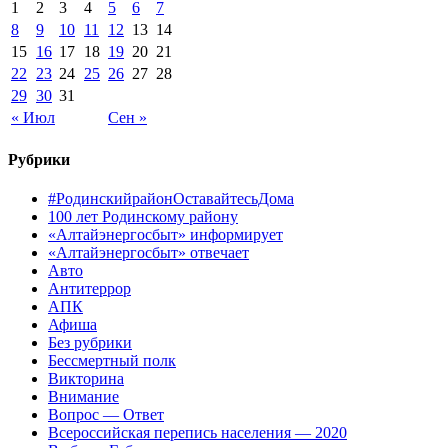
1
2
3
4
5
6
7
8
9
10
11
12
13
14
15
16
17
18
19
20
21
22
23
24
25
26
27
28
29
30
31
« Июл
Сен »
Рубрики
#РодинскийрайонОставайтесьДома
100 лет Родинскому району
«Алтайэнергосбыт» информирует
«Алтайэнергосбыт» отвечает
Авто
Антитеррор
АПК
Афиша
Без рубрики
Бессмертный полк
Викторина
Внимание
Вопрос — Ответ
Всероссийская перепись населения — 2020