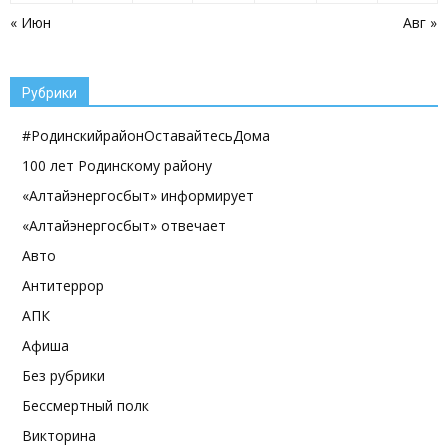
« Июн
Авг »
Рубрики
#РодинскийрайонОставайтесьДома
100 лет Родинскому району
«Алтайэнергосбыт» информирует
«Алтайэнергосбыт» отвечает
Авто
Антитеррор
АПК
Афиша
Без рубрики
Бессмертный полк
Викторина