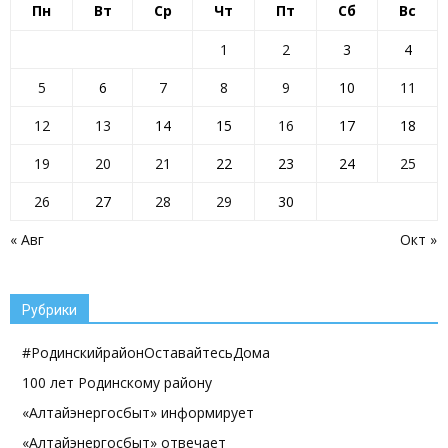
Пн
Вт
Ср
Чт
Пт
Сб
Вс
1
2
3
4
5
6
7
8
9
10
11
12
13
14
15
16
17
18
19
20
21
22
23
24
25
26
27
28
29
30
« Авг
Окт »
Рубрики
#РодинскийрайонОставайтесьДома
100 лет Родинскому району
«Алтайэнергосбыт» информирует
«Алтайэнергосбыт» отвечает