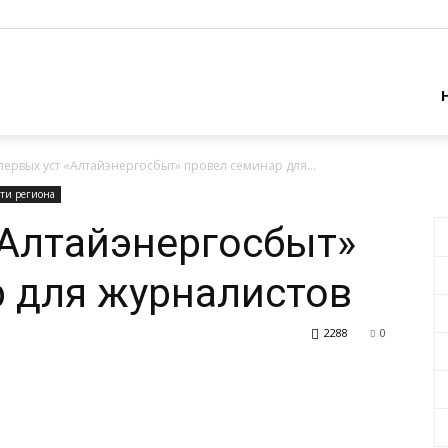
первых уст «Алтайэнергосбыт» провел семинар для...
сти региона
«Алтайэнергосбыт»
 для журналистов
2288
0