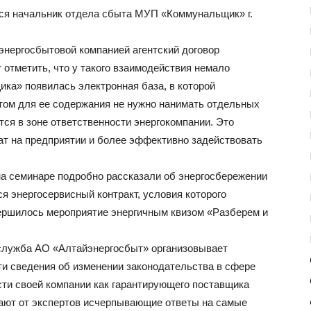
я начальник отдела сбыта МУП «Коммунальщик» г.
нергосбытовой компанией агентский договор
 отметить, что у такого взаимодействия немало
ка» появилась электронная база, в которой
том для ее содержания не нужно нанимать отдельных
тся в зоне ответственности энергокомпании. Это
ат на предприятии и более эффективно задействовать
а семинаре подробно рассказали об энергосбережении
я энергосервисный контракт, условия которого
ершилось мероприятие энергичным квизом «Разберем и
служба АО «Алтайэнергосбыт» организовывает
ти сведения об изменении законодательства в сфере
ости своей компании как гарантирующего поставщика
ают от экспертов исчерпывающие ответы на самые