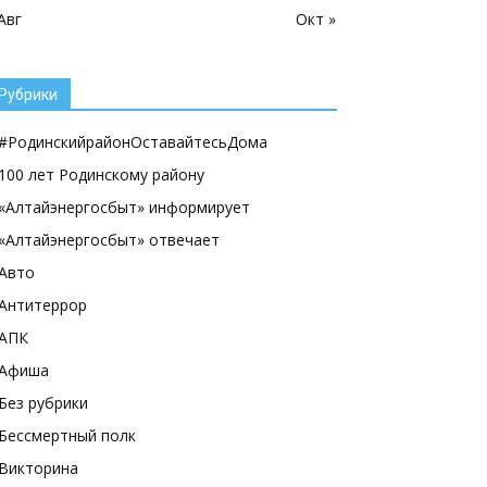
Авг
Окт »
Рубрики
#РодинскийрайонОставайтесьДома
100 лет Родинскому району
«Алтайэнергосбыт» информирует
«Алтайэнергосбыт» отвечает
Авто
Антитеррор
АПК
Афиша
Без рубрики
Бессмертный полк
Викторина