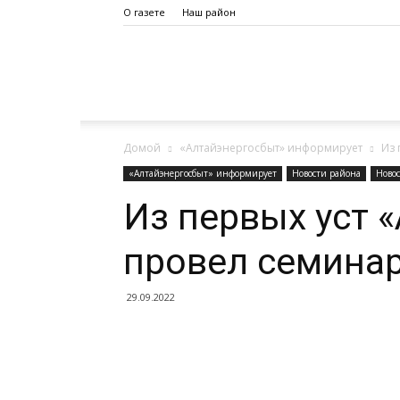
О газете
Наш район
Дело
Домой
«Алтайэнергосбыт» информирует
Из 
Октября
«Алтайэнергосбыт» информирует
Новости района
Ново
Из первых уст 
провел семинар
29.09.2022