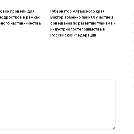
ровок провели для
Губернатор Алтайского края
подростков в рамках
Виктор Томенко принял участие в
вного наставничества
совещании по развитию туризма и
индустрии гостеприимства в
Российской Федерации