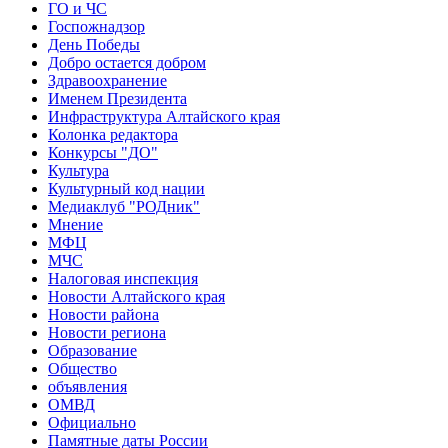
ГО и ЧС
Госпожнадзор
День Победы
Добро остается добром
Здравоохранение
Именем Президента
Инфраструктура Алтайского края
Колонка редактора
Конкурсы "ДО"
Культура
Культурный код нации
Медиаклуб "РОДник"
Мнение
МФЦ
МЧС
Налоговая инспекция
Новости Алтайского края
Новости района
Новости региона
Образование
Общество
объявления
ОМВД
Официально
Памятные даты России