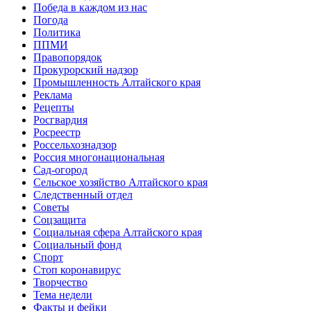
Победа в каждом из нас
Погода
Политика
ППМИ
Правопорядок
Прокурорский надзор
Промышленность Алтайского края
Реклама
Рецепты
Росгвардия
Росреестр
Россельхознадзор
Россия многонациональная
Сад-огород
Сельское хозяйство Алтайского края
Следственный отдел
Советы
Соцзащита
Социальная сфера Алтайского края
Социальный фонд
Спорт
Стоп коронавирус
Творчество
Тема недели
Факты и фейки