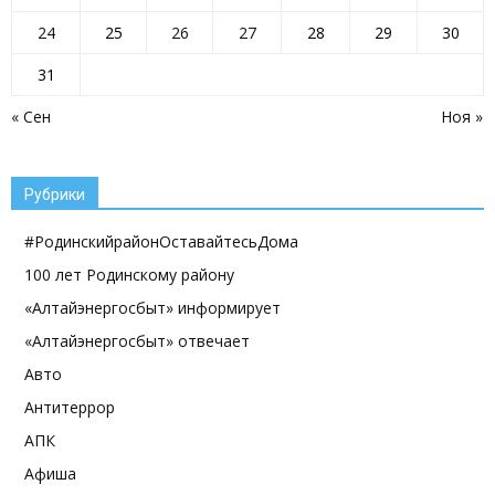
24
25
26
27
28
29
30
31
« Сен
Ноя »
Рубрики
#РодинскийрайонОставайтесьДома
100 лет Родинскому району
«Алтайэнергосбыт» информирует
«Алтайэнергосбыт» отвечает
Авто
Антитеррор
АПК
Афиша