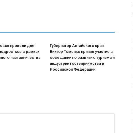
ровок провели для
Губернатор Алтайского края
подростков в рамках
Виктор Томенко принял участие в
вного наставничества
совещании по развитию туризма и
индустрии гостеприимства в
Российской Федерации