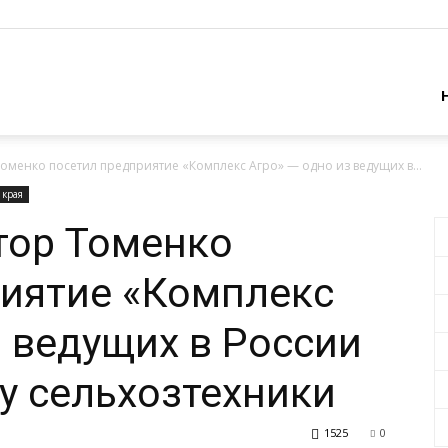
оменко посетил предприятие «Комплекс Агро» — одно из ведущих в...
 края
тор Томенко
риятие «Комплекс
з ведущих в России
у сельхозтехники
1525
0