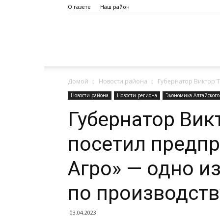
О газете
Наш район
Дело
Домой
Новости района
Губернатор Виктор Т
Октября
Новости района
Новости региона
Экономика Алтайского
Губернатор Вик
посетил предп
Агро» — одно и
по производств
03.04.2023