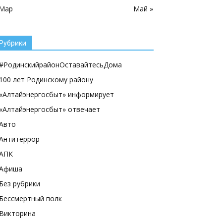
 Мар
Май »
Рубрики
#РодинскийрайонОставайтесьДома
100 лет Родинскому району
«Алтайэнергосбыт» информирует
«Алтайэнергосбыт» отвечает
Авто
Антитеррор
АПК
Афиша
Без рубрики
Бессмертный полк
Викторина