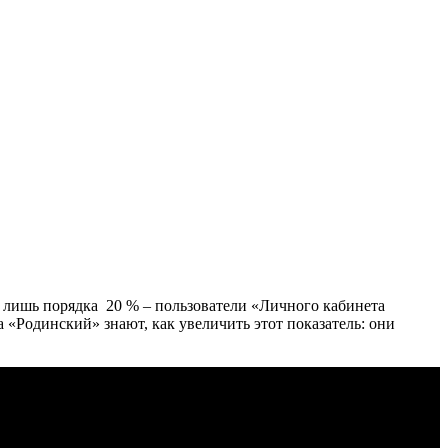
х лишь
порядка 20
% – пользователи «Личного кабинета
а «
Родинский
»
знают, как увеличить этот
показатель
:
они