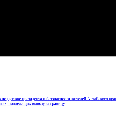
 поддержке президента и безопасности жителей Алтайского кра
ах, подлежащих вывозу за границу