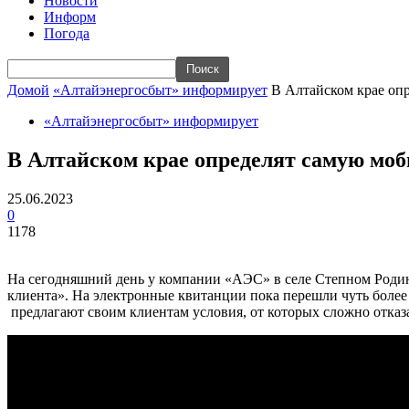
Новости
Информ
Погода
Домой
«Алтайэнергосбыт» информирует
В Алтайском крае оп
«Алтайэнергосбыт» информирует
В Алтайском крае определят самую мо
25.06.2023
0
1178
На сегодняшний день
у компании «АЭС»
в
селе
Степном
Роди
клиента». На электронные квитанции пока перешли чуть более
предлагают своим клиентам условия, от которых сложно отказ