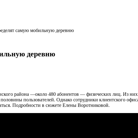
ределят самую мобильную деревню
бильную деревню
нского
района
—
около
480 абонентов —
физических лиц. Из ни
 половины пользователей.
Однако сотрудники клиентского офис
аться.
Подробности в сюжете Елены Воротниковой.