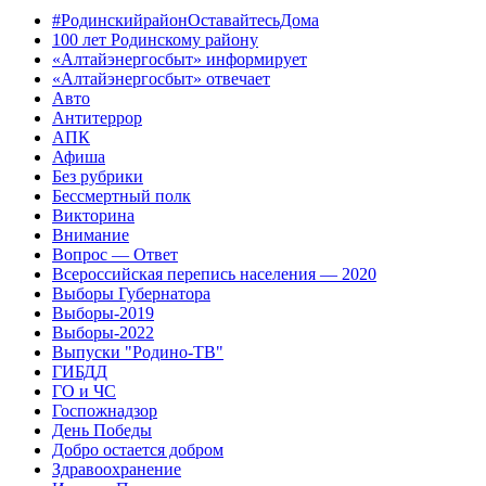
#РодинскийрайонОставайтесьДома
100 лет Родинскому району
«Алтайэнергосбыт» информирует
«Алтайэнергосбыт» отвечает
Авто
Антитеррор
АПК
Афиша
Без рубрики
Бессмертный полк
Викторина
Внимание
Вопрос — Ответ
Всероссийская перепись населения — 2020
Выборы Губернатора
Выборы-2019
Выборы-2022
Выпуски "Родино-ТВ"
ГИБДД
ГО и ЧС
Госпожнадзор
День Победы
Добро остается добром
Здравоохранение