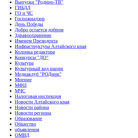
Выпуски "Родино-ТВ"
ГИБДД
ГО и ЧС
Госпожнадзор
День Победы
Добро остается добром
Здравоохранение
Именем Президента
Инфраструктура Алтайского края
Колонка редактора
Конкурсы "ДО"
Культура
Культурный код нации
Медиаклуб "РОДник"
Мнение
МФЦ
МЧС
Налоговая инспекция
Новости Алтайского края
Новости района
Новости региона
Образование
Общество
объявления
ОМВД