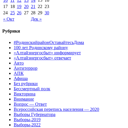
10
11
12
13
14
15
16
17
18
19
20
21
22
23
24
25
26
27
28
29
30
« Окт
Дек »
Рубрики
#РодинскийрайонОставайтесьДома
100 лет Родинскому району
«Алтайэнергосбыт» информирует
«Алтайэнергосбыт» отвечает
Авто
Антитеррор
АПК
Афиша
Без рубрики
Бессмертный полк
Викторина
Внимание
Вопрос — Ответ
Всероссийская перепись населения — 2020
Выборы Губернатора
Выборы-2019
Выборы-2022