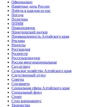
Официально
Памятные даты России
Победа в каждом из нас
Погода
Политика
ППМИ
Правопорядок
Прокурорский надзор
Промышленность Алтайского края
Реклама
Рецепты
Росгвардия
Росреестр
Россельхознадзор
Россия многонациональная
Сад-огород
Сельское хозяйство Алтайского края
Следственный отдел
Советы
Соцзащита
Социальная сфера Алтайского края
Социальный фонд
Спорт
Стоп коронавирус
Творчество