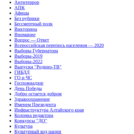
Антитеррор
АПК
Афиша
Без рубрики
Бессмертный полк
Викторина
Внимание
Вопрос — Ответ
Всероссийская перепись населения — 2020
Выборы Губернатора
Выборы-2019
Выборы-2022
Выпуски "Родино-ТВ"
ГИБДД
ГО и ЧС
Госпожнадзор
День Победы
Добро остается добром
Здравоохранение
Именем Президента
Инфраструктура Алтайского края
Колонка редактора
Конкурсы "ДО"
Культура
Культурный код нации