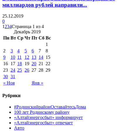
миллиардов рублей направили...
25.12.2019
0
1
2
3
4
Страница 1 из 4
Декабрь 2019
Пн
Вт
Ср
Чт
Пт
Сб
Вс
1
2
3
4
5
6
7
8
9
10
11
12
13
14
15
16
17
18
19
20
21
22
23
24
25
26
27
28
29
30
31
« Ноя
Янв »
Рубрики
#РодинскийрайонОставайтесьДома
100 лет Родинскому району
«Алтайэнергосбыт» информирует
«Алтайэнергосбыт» отвечает
Авто