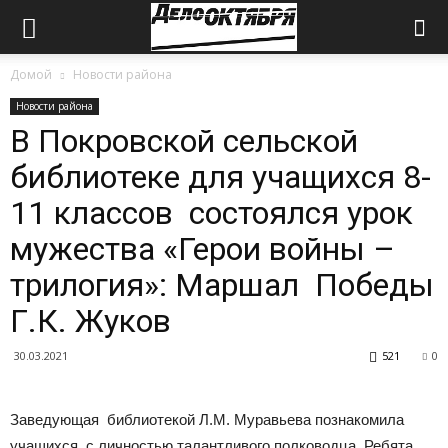
Домой
Новости района
Новости района
В Покровской сельской
библиотеке для учащихся 8-
11 классов состоялся урок
мужества «Герои войны –
трилогия»: Маршал Победы
Г.К. Жуков
30.03.2021
521
0
Заведующая библиотекой Л.М. Муравьева познакомила
учащихся с личностью талантливого полководца. Ребята