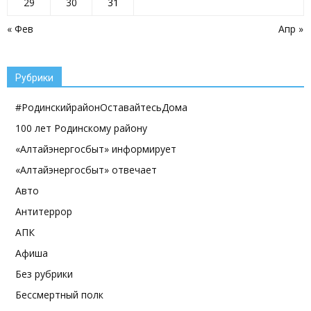
29
30
31
« Фев
Апр »
Рубрики
#РодинскийрайонОставайтесьДома
100 лет Родинскому району
«Алтайэнергосбыт» информирует
«Алтайэнергосбыт» отвечает
Авто
Антитеррор
АПК
Афиша
Без рубрики
Бессмертный полк