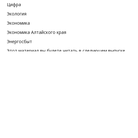
Цифра
Экология
Экономика
Экономика Алтайского края
Энергосбыт
Этот материал вы будете читать в следующем выпуске
"ДО"
Юбилей Победы
© 2017. Дело Октября | Сайт газеты Родинского района | Алтайский
край