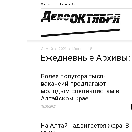
О газете
Наш район
Дело
Домой
2021
Июнь
18
Октя
Ежедневные Архивы: 
Более полутора тысяч
вакансий предлагают
молодым специалистам в
Алтайском крае
18.06.2021
На Алтай надвигается жара. В