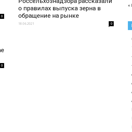
Россельхознадзора рассказали
«
о правилах выпуска зерна в
обращение на рынке
0
18.06.2021
0
ае
0