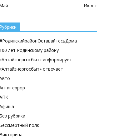
 Май
Июл »
Рубрики
#РодинскийрайонОставайтесьДома
100 лет Родинскому району
«Алтайэнергосбыт» информирует
«Алтайэнергосбыт» отвечает
Авто
Антитеррор
АПК
Афиша
Без рубрики
Бессмертный полк
Викторина