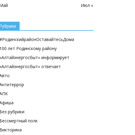
 Май
Июл »
Рубрики
#РодинскийрайонОставайтесьДома
100 лет Родинскому району
«Алтайэнергосбыт» информирует
«Алтайэнергосбыт» отвечает
Авто
Антитеррор
АПК
Афиша
Без рубрики
Бессмертный полк
Викторина