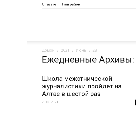
О газете
Наш район
Дело
Домой
2021
Июнь
28
Октября
Ежедневные Архивы: 
Школа межэтнической
журналистики пройдёт на
Алтае в шестой раз
28.06.2021