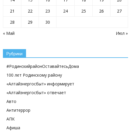
21
22
23
24
25
26
27
28
29
30
« Май
Июл »
Рубрики
#РодинскийрайонОставайтесьДома
100 лет Родинскому району
«Алтайэнергосбыт» информирует
«Алтайэнергосбыт» отвечает
Авто
Антитеррор
АПК
Афиша