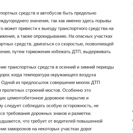
портных средств и автобусов быть предельно
ждугороднего значения, так как именно здесь порывы
то может привести к выезду транспортного средства на
вижения, а также опрокидыванию. На опасных участках
портных средств, двигаться со скоростью, позволяющей
жения, путем торможения избежать ДТП, выдерживать
ие транспортных средств в осенний и зимний периоды
рог, когда температура окружающего воздуха
. Одной из предпосылок совершения многих ДТП
и пролетных строений мостов. Особенно это
щих цементобетонное дорожное покрытие и
у следует соблюдать особую осторожность, не
се требования дорожных знаков и разметки.
удшаются, что требует от водителей повышенной
нии заморозков на некоторых участках дорог