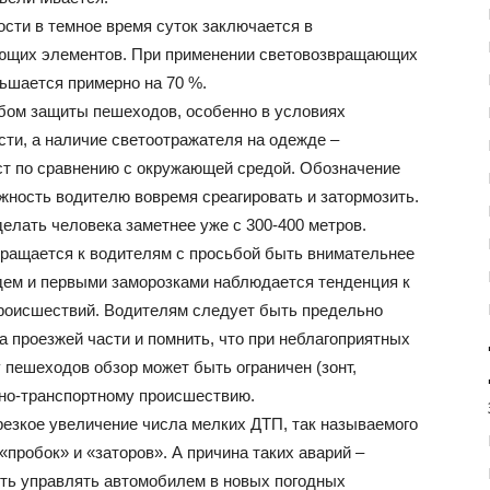
сти в темное время суток заключается в
ющих элементов. При применении световозвращающих
ьшается примерно на 70 %.
бом защиты пешеходов, особенно в условиях
ти, а наличие светоотражателя на одежде –
ст по сравнению с окружающей средой. Обозначение
жность водителю вовремя среагировать и затормозить.
елать человека заметнее уже с 300-400 метров.
ращается к водителям с просьбой быть внимательнее
ждем и первыми заморозками наблюдается тенденция к
роисшествий. Водителям следует быть предельно
 проезжей части и помнить, что при неблагоприятных
у пешеходов обзор может быть ограничен (зонт,
ожно-транспортному происшествию.
езкое увеличение числа мелких ДТП, так называемого
«пробок» и «заторов». А причина таких аварий –
сть управлять автомобилем в новых погодных