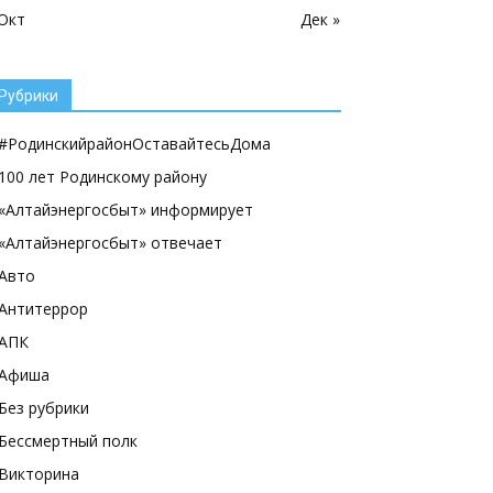
 Окт
Дек »
Рубрики
#РодинскийрайонОставайтесьДома
100 лет Родинскому району
«Алтайэнергосбыт» информирует
«Алтайэнергосбыт» отвечает
Авто
Антитеррор
АПК
Афиша
Без рубрики
Бессмертный полк
Викторина