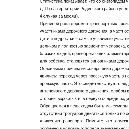
Статистика показывает, что со снегопадом
ДТП) на территории Родинского района увели
4 случая за месяц).
Причиной ряда дорожно-транспортных прои
участниками дорожного движения, в частно
Дети и подростки – самые уязвимые участн
целиком и полностью зависит от человека, 
близких людей, пренебрегающих элементарн
для ребенка, становятся виновниками дорож
Основными причинами совершения дорожно
явились: переход через проезжую часть в 
проезжую часть. Это свидетельствует о не
интенсивного дорожного движения, слабом 
стороны взрослых и, в первую очередь роди
Обращаемся к пешеходам быть максимально
отсутствии тротуаров двигаться только по 
движению транспорта. Помните, что тормозн
особенно в условии гололеда значительно 