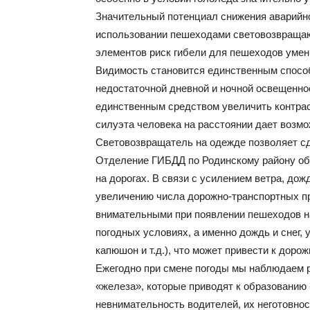
Значительный потенциал снижения аварийно
использовании пешеходами световозвраща
элементов риск гибели для пешеходов умен
Видимость становится единственным спосо
недостаточной дневной и ночной освещеннос
единственным средством увеличить контра
силуэта человека на расстоянии дает возмо
Световозвращатель на одежде позволяет сд
Отделение ГИБДД по Родинскому району об
на дорогах. В связи с усилением ветра, до
увеличению числа дорожно-транспортных п
внимательными при появлении пешеходов на
погодных условиях, а именно дождь и снег, 
капюшон и т.д.), что может привести к дор
Ежегодно при смене погоды мы наблюдаем р
«железа», которые приводят к образованию 
невнимательность водителей, их неготовно