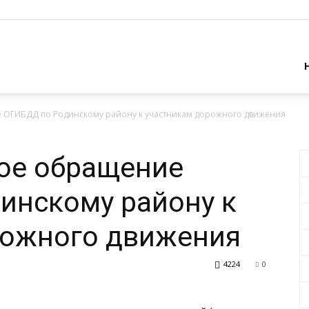
ОГИБДД по Родинскому району к участникам дорожного движения
ое обращение
инскому району к
рожного движения
4224
0