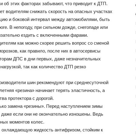
и об этих факторах забывают, что приводит к ДТП.
ет водителям снижать скорость на опасных участках
нцию и боковой интервал между автомобилями, быть
оге. В непогоду, при сильном дожде, снегопаде или
язательно ездить с включенными фарами.
дителям как можно скорее решить вопрос со сменой
орозков, как правило, после них в автосервисы
торам ДПС в дни первых, даже незначительных
нагрузкой, так как количество ДТП резко
оизводители шин рекомендуют при среднесуточной
летняя «резина» начинает терять эластичность, а
ва протектора с дорогой.
лько замена «резины». Перед наступлением зимы
даже если они не окончательно изношены. Ведь
зных моментов колес.
 охлаждающую жидкость антифризом, стойким к