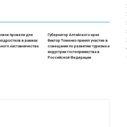
ровок провели для
Губернатор Алтайского края
подростков в рамках
Виктор Томенко принял участие в
вного наставничества
совещании по развитию туризма и
индустрии гостеприимства в
Российской Федерации