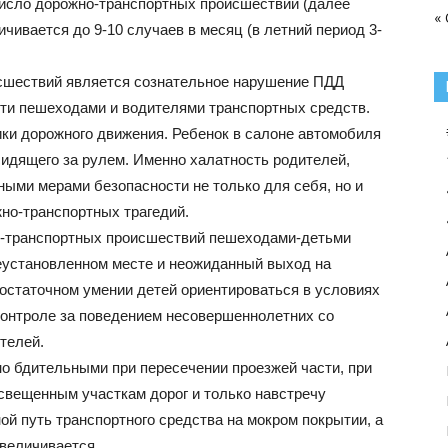
 число дорожно-транспортных происшествий (далее
«
чивается до 9-10 случаев в месяц (в летний период 3-
сшествий является сознательное нарушение ПДД
сти пешеходами и водителями транспортных средств.
ики дорожного движения. Ребенок в салоне автомобиля
сидящего за рулем. Именно халатность родителей,
ыми мерами безопасности не только для себя, но и
но-транспортных трагедий.
-транспортных происшествий пешеходами-детьми
неустановленном месте и неожиданный выход на
достаточном умении детей ориентироваться в условиях
контроле за поведением несовершеннолетних со
телей.
 бдительными при пересечении проезжей части, при
освещенным участкам дорог и только навстречу
ой путь транспортного средства на мокром покрытии, а
увеличивается.