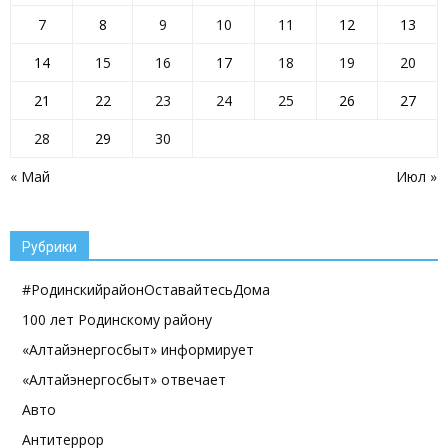
7
8
9
10
11
12
13
14
15
16
17
18
19
20
21
22
23
24
25
26
27
28
29
30
« Май
Июл »
Рубрики
#РодинскийрайонОставайтесьДома
100 лет Родинскому району
«Алтайэнергосбыт» информирует
«Алтайэнергосбыт» отвечает
Авто
Антитеррор