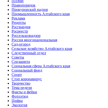
ППМИ
Правопорядок
Прокурорский надзор
Промышленность Алтайского края
Реклама
Рецепты
Росгвардия
Росреестр
Россельхознадзор
Россия многонациональная
Сад-огород
Сельское хозяйство Алтайского края
Следственный отдел
Советы
Соцзащита
Социальная сфера Алтайского края
Социальный фонд
Спорт
Стоп коронавирус
Творчество
Тема недели
Факты и фейки
Фотоэтюд
Цифра
Экология