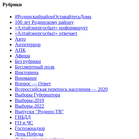
Рубрики
#РодинскийрайонОставайтесьДома
100 лет Родинскому району
«Алтайэнергосбыт» информирует
«Алтайэнергосбыт» отвечает
Авто
Антитеррор
АПК
Афиша
Без рубрики
Бессмертный полк
Викторина
Внимание
Вопрос — Ответ
Всероссийская перепись населения — 2020
Выборы Губернатора
Выборы-2019
Выборы-2022
Выпуски "Родино-ТВ"
ГИБДД
ГО и ЧС
Госпожнадзор
День Победы