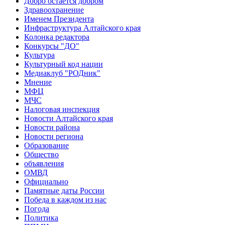
Добро остается добром
Здравоохранение
Именем Президента
Инфраструктура Алтайского края
Колонка редактора
Конкурсы "ДО"
Культура
Культурный код нации
Медиаклуб "РОДник"
Мнение
МФЦ
МЧС
Налоговая инспекция
Новости Алтайского края
Новости района
Новости региона
Образование
Общество
объявления
ОМВД
Официально
Памятные даты России
Победа в каждом из нас
Погода
Политика