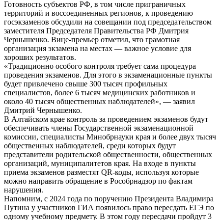
Готовность субъектов РФ, в том числе приграничных
территорий и воссоединенных регионов, к проведению
госэкзаменов обсудили на совещании под председательством
заместителя Председателя Правительства РФ Дмитрия
Чернышенко. Вице-премьер отметил, что грамотная
организация экзамена на местах — важное условие для
хороших результатов.
«Традиционно особого контроля требует сама процедура
проведения экзаменов. Для этого в экзаменационные пункты
будет привлечено свыше 300 тысяч профильных
специалистов, более 6 тысяч медицинских работников и
около 40 тысяч общественных наблюдателей», — заявил
Дмитрий Чернышенко.
В Алтайском крае контроль за проведением экзаменов будут
обеспечивать члены Государственной экзаменационной
комиссии, специалисты Минобрнауки края и более двух тысяч
общественных наблюдателей, среди которых будут
представители родительской общественности, общественных
организаций, муниципалитетов края. На входе в пункты
приема экзаменов разместят QR-коды, используя которые
можно направить обращение в Рособрнадзор по фактам
нарушения.
Напомним, с 2024 года по поручению Президента Владимира
Путина у участников ГИА появилось право пересдать ЕГЭ по
одному учебному предмету. В этом году пересдачи пройдут 3